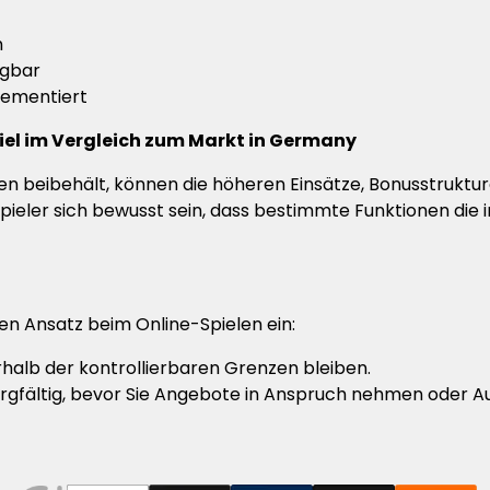
n
ügbar
lementiert
iel im Vergleich zum Markt in Germany
eibehält, können die höheren Einsätze, Bonusstrukturen
Spieler sich bewusst sein, dass bestimmte Funktionen die 
en Ansatz beim Online-Spielen ein:
nerhalb der kontrollierbaren Grenzen bleiben.
rgfältig, bevor Sie Angebote in Anspruch nehmen oder A