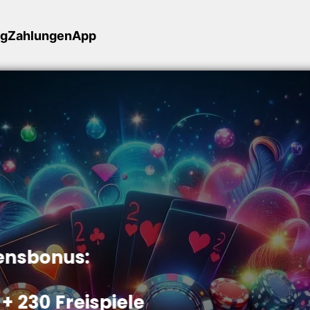
ng
Zahlungen
App
nsbonus:
+ 230 Freispiele