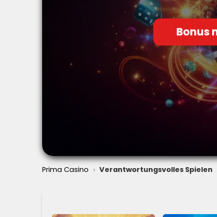
Bonus 
›
Prima Casino
Verantwortungsvolles Spielen