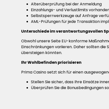
Alterüberprüfung bei der Anmeldung
Einzahlungs- und Verlustlimits vorhande
Selbstsperrwerkzeuge auf Anfrage verf
AML-Prüfungen für jede Transaktion imp
Unterschiede im verantwortungsvollen Sp
Obwohl unsere Seite EU-konforme Maßnahmen b
Einschränkungen variieren. Daher sollten die 
übersteigen könnten.
Ihr Wohlbefinden priorisieren
Prima Casino setzt sich für einen ausgewogen
Stellen Sie sicher, dass Ihre Einsätze in
Überprüfen Sie die Bonusbedingungen so