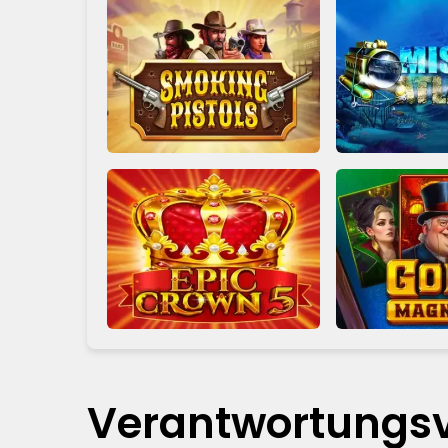
Verantwortungsv