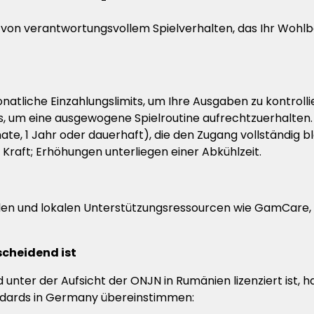
g von verantwortungsvollem Spielverhalten, das Ihr Wohl
natliche Einzahlungslimits, um Ihre Ausgaben zu kontrolli
its, um eine ausgewogene Spielroutine aufrechtzuerhalten.
te, 1 Jahr oder dauerhaft), die den Zugang vollständig bl
 Kraft; Erhöhungen unterliegen einer Abkühlzeit.
nalen und lokalen Unterstützungsressourcen wie GamCare,
cheidend ist
unter der Aufsicht der ONJN in Rumänien lizenziert ist, h
ndards in Germany übereinstimmen: