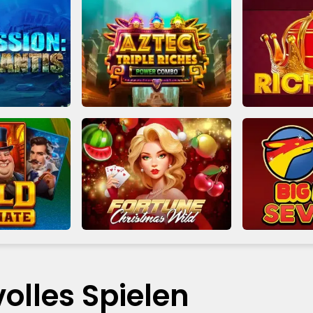
olles Spielen