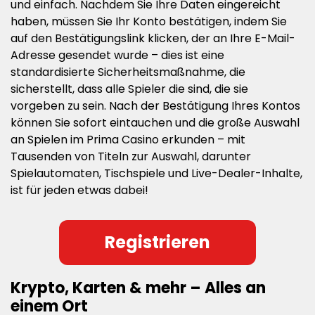
und einfach. Nachdem Sie Ihre Daten eingereicht
haben, müssen Sie Ihr Konto bestätigen, indem Sie
auf den Bestätigungslink klicken, der an Ihre E-Mail-
Adresse gesendet wurde – dies ist eine
standardisierte Sicherheitsmaßnahme, die
sicherstellt, dass alle Spieler die sind, die sie
vorgeben zu sein. Nach der Bestätigung Ihres Kontos
können Sie sofort eintauchen und die große Auswahl
an Spielen im Prima Casino erkunden – mit
Tausenden von Titeln zur Auswahl, darunter
Spielautomaten, Tischspiele und Live-Dealer-Inhalte,
ist für jeden etwas dabei!
Registrieren
Krypto, Karten & mehr – Alles an
einem Ort