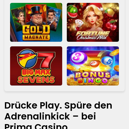
Drücke Play. Spüre den
Adrenalinkick – bei
Prima Casino