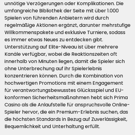
unnötige Verzögerungen oder Komplikationen. Die
umfangreiche Bibliothek der Seite mit über 1.000
Spielen von führenden Anbietern wird durch
regelmäßige Aktionen ergänzt, darunter mehrstufige
Willkommenspakete und exklusive Turniere, sodass
es immer etwas Neues zu entdecken gibt.
Unterstützung auf Elite-Niveau ist über mehrere
Kanäle verfügbar, wobei die Reaktionszeiten oft
innerhalb von Minuten liegen, damit die Spieler sich
ohne Unterbrechung auf ihr Spielerlebnis
konzentrieren können. Durch die Kombination von
hochwertigen Promotions mit einem Engagement
für verantwortungsbewusstes Glücksspiel und EU-
konformen Sicherheitsmaßnahmen hebt sich Prima
Casino als die Anlaufstelle für anspruchsvolle Online-
Spieler hervor, die ein Premium-Erlebnis suchen, das
die höchsten Standards in Bezug auf Zuverlässigkeit,
Bequemlichkeit und Unterhaltung erfüllt.