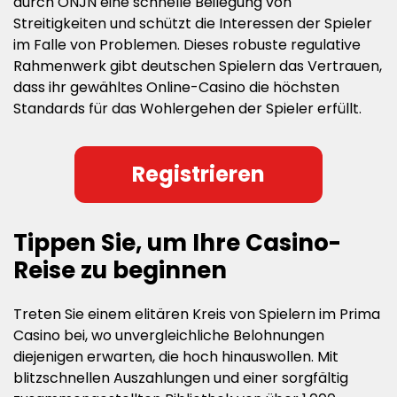
durch ONJN eine schnelle Beilegung von
Streitigkeiten und schützt die Interessen der Spieler
im Falle von Problemen. Dieses robuste regulative
Rahmenwerk gibt deutschen Spielern das Vertrauen,
dass ihr gewähltes Online-Casino die höchsten
Standards für das Wohlergehen der Spieler erfüllt.
Registrieren
Tippen Sie, um Ihre Casino-
Reise zu beginnen
Treten Sie einem elitären Kreis von Spielern im Prima
Casino bei, wo unvergleichliche Belohnungen
diejenigen erwarten, die hoch hinauswollen. Mit
blitzschnellen Auszahlungen und einer sorgfältig