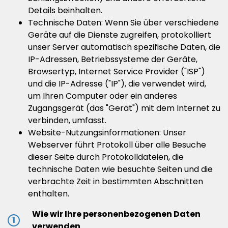
Details beinhalten.
Technische Daten: Wenn Sie über verschiedene
Geräte auf die Dienste zugreifen, protokolliert
unser Server automatisch spezifische Daten, die
IP-Adressen, Betriebssysteme der Geräte,
Browsertyp, Internet Service Provider ("ISP")
und die IP-Adresse ("IP"), die verwendet wird,
um Ihren Computer oder ein anderes
Zugangsgerät (das "Gerät") mit dem Internet zu
verbinden, umfasst.
Website-Nutzungsinformationen: Unser
Webserver führt Protokoll über alle Besuche
dieser Seite durch Protokolldateien, die
technische Daten wie besuchte Seiten und die
verbrachte Zeit in bestimmten Abschnitten
enthalten.
Wie wir Ihre personenbezogenen Daten
verwenden