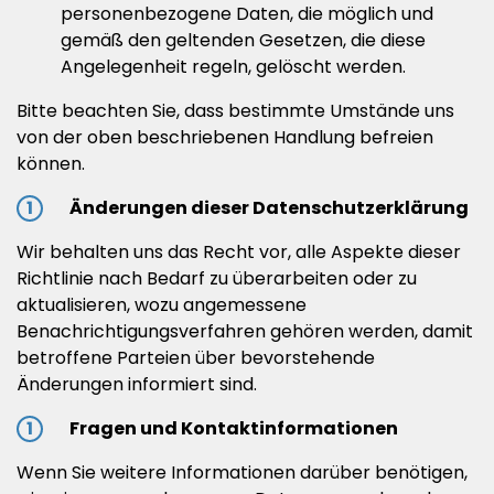
personenbezogene Daten, die möglich und
gemäß den geltenden Gesetzen, die diese
Angelegenheit regeln, gelöscht werden.
Bitte beachten Sie, dass bestimmte Umstände uns
von der oben beschriebenen Handlung befreien
können.
Änderungen dieser Datenschutzerklärung
Wir behalten uns das Recht vor, alle Aspekte dieser
Richtlinie nach Bedarf zu überarbeiten oder zu
aktualisieren, wozu angemessene
Benachrichtigungsverfahren gehören werden, damit
betroffene Parteien über bevorstehende
Änderungen informiert sind.
Fragen und Kontaktinformationen
Wenn Sie weitere Informationen darüber benötigen,