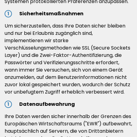
Systemen protokollierten Präferenzen anzupassen.
Sicherheitsmaßnahmen
Um sicherzustellen, dass Ihre Daten sicher bleiben
und nur bei Erlaubnis zugänglich sind,
implementieren wir starke
Verschlüsselungsmethoden wie SSL (Secure Sockets
Layer) und die Zwei-Faktor-Authentifizierung, die
Passwörter und Verifizierungsschritte erfordert,
wann immer Sie versuchen, sich von einem Gerät
anzumelden, auf dem Benutzerinformationen nicht
zuvor lokal gespeichert wurden, wodurch der Schutz
vor unbefugtem Zugriff erheblich verbessert wird.
Datenaufbewahrung
Ihre Daten werden sicher innerhalb der Grenzen des
Europäischen Wirtschaftsraums ("EWR") aufbewahrt,
hauptsächlich auf Servern, die von Drittanbietern