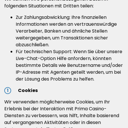
folgenden Situationen mit Dritten teilen:
Zur Zahlungsabwicklung: Ihre finanziellen
Informationen werden an vertrauenswürdige
Verarbeiter, Banken und ähnliche Stellen
weitergegeben, um Transaktionen sicher
abzuschließen.
Für technischen Support: Wenn Sie über unsere
Live-Chat-Option Hilfe anfordern, könnten
bestimmte Details wie Benutzername und/oder
IP-Adresse mit Agenten geteilt werden, um bei
der Lösung des Problems zu helfen.
Cookies
Wir verwenden möglicherweise Cookies, um Ihr
Erlebnis bei der Interaktion mit Prima Casino-
Diensten zu verbessern, was hilft, Inhalte basierend
auf vergangenen Aktivitäten oder in diesen